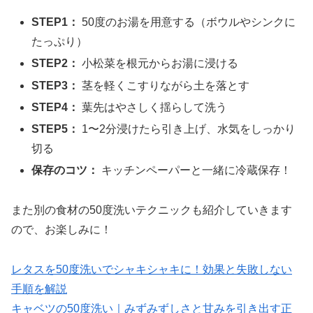
STEP1：
50度のお湯を用意する（ボウルやシンクに
たっぷり）
STEP2：
小松菜を根元からお湯に浸ける
STEP3：
茎を軽くこすりながら土を落とす
STEP4：
葉先はやさしく揺らして洗う
STEP5：
1〜2分浸けたら引き上げ、水気をしっかり
切る
保存のコツ：
キッチンペーパーと一緒に冷蔵保存！
また別の食材の50度洗いテクニックも紹介していきます
ので、お楽しみに！
レタスを50度洗いでシャキシャキに！効果と失敗しない
手順を解説
キャベツの50度洗い｜みずみずしさと甘みを引き出す正