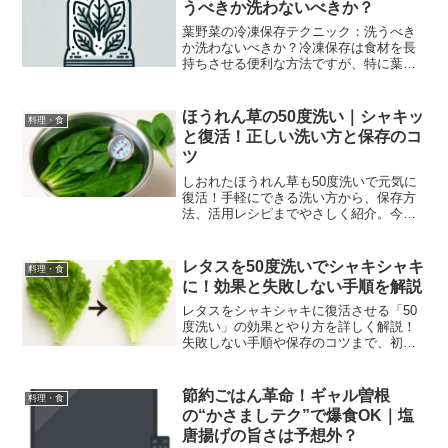
うべきか洗わないべきか？
葉野菜の冷凍保存テクニック：洗うべき
か洗わないべきか？冷凍保存は食材を長
持ちさせる便利な方法ですが、特に葉野
菜を冷凍するときに「洗うべきか、それ
とも洗わないべきか」と悩む方は多いの
ではないでしょうか？忙しい毎日の中で
ほうれん草の50度洗い｜シャキッ
料理・食
少しでも手間を減らしたい...
と復活！正しい洗い方と保存のコ
ツ
しおれたほうれん草も50度洗いで元気に
復活！手軽にできる洗い方から、保存方
法、活用レシピまでやさしく紹介。今日
からすぐ試せる簡単な手順とヒントと活
用レシピまで初心者向けにやさしく紹介
レタスを50度洗いでシャキシャキ
料理・食
に！効果と失敗しない手順を解説
レタスをシャキシャキに復活させる「50
度洗い」の効果とやり方を詳しく解説！
失敗しない手順や保存のコツまで、初心
者でも簡単に実践できる方法を紹介しま
す。
節約ごはん革命！ギャル曽根
料理・食
の“かさましテク”で爆食OK｜塩
唐揚げの旨さは予想外？