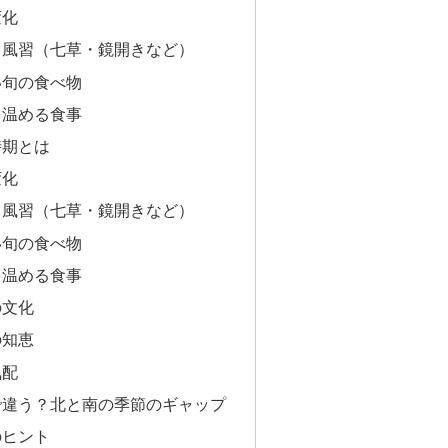
変化
・風習（七草・鏡開きなど）
い旬の食べ物
を温める食事
時期とは
変化
・風習（七草・鏡開きなど）
い旬の食べ物
を温める食事
の文化
の知恵
気配
で違う？北と南の季節のギャップ
のヒント