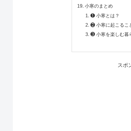
小寒のまとめ
❶ 小寒とは？
❷ 小寒に起こるこ
❸ 小寒を楽しむ暮
スポ