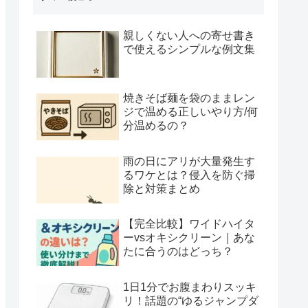
親しくない人への寄せ書き
で使えるシンプルな例文集
焼きそば麺を袋のままレン
ジで温める正しいやり方/何
分温めるの？
雨の日にアリが大量発生す
るワケとは？侵入を防ぐ掃
除と対策まとめ
【完全比較】ワイドハイタ
ーvsオキシクリーン｜あな
たに合うのはどっち？
1日1分でお腹まわりスッキ
リ！話題の“ゆるジャンプダ