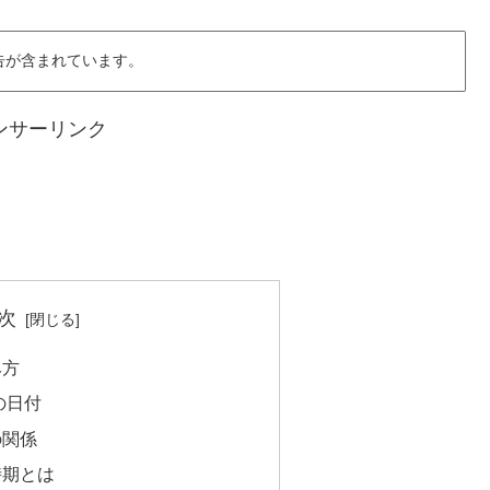
告が含まれています。
ンサーリンク
次
み方
の日付
の関係
時期とは