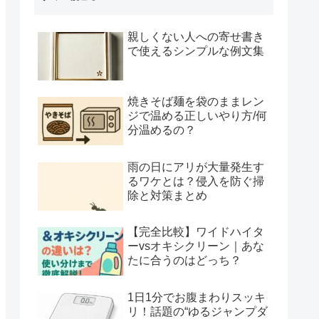
親しくない人への寄せ書き
で使えるシンプルな例文集
焼きそば麺を袋のままレン
ジで温める正しいやり方/何
分温めるの？
雨の日にアリが大量発生す
るワケとは？侵入を防ぐ掃
除と対策まとめ
【完全比較】ワイドハイタ
ーvsオキシクリーン｜あな
たに合うのはどっち？
1日1分でお腹まわりスッキ
リ！話題の“ゆるジャンプダ