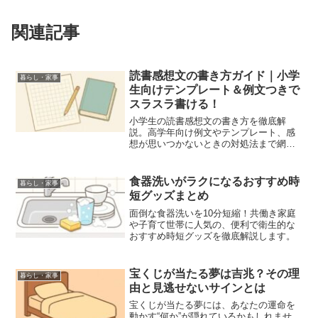
関連記事
読書感想文の書き方ガイド｜小学
暮らし・家事
生向けテンプレート＆例文つきで
スラスラ書ける！
小学生の読書感想文の書き方を徹底解
説。高学年向け例文やテンプレート、感
想が思いつかないときの対処法まで網
羅！親のサポート範囲もわかり、夏休み
の宿題対策にぴったり。
食器洗いがラクになるおすすめ時
暮らし・家事
短グッズまとめ
面倒な食器洗いを10分短縮！共働き家庭
や子育て世帯に人気の、便利で衛生的な
おすすめ時短グッズを徹底解説します。
宝くじが当たる夢は吉兆？その理
暮らし・家事
由と見逃せないサインとは
宝くじが当たる夢には、あなたの運命を
動かす“何か”が隠れているかもしれませ