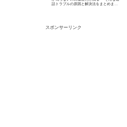
話トラブルの原因と解決法をまとめまし
た。通信環境や設定、iOS不具合など考え
られる要因と対処法をわかりやすく解説
します。
スポンサーリンク