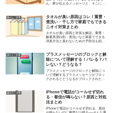
ん。夢が伝えるメッセージと、そこに込
められた意味とは？金運や運気アップに
繋がるヒントを詳しく解説。
タオルが臭い原因はコレ！重曹・
暮らし・家事
煮洗い・干し方で家庭でもできる
ニオイ対策まとめ
タオルが臭い原因と対策を解説。重曹・
酸素系漂白剤・煮洗いなど家庭でできる
消臭方法と臭わないための予防法も紹
介！
プラスメッセージのブロックと解
暮らし・家事
除について理解する！バレる？バ
レない？どうなる？
プラスメッセージのブロックと解除につ
いて理解するプラスメッセージがブロッ
クされるとどうなるかブロックされた場
合のメッセージプラスメッセージでブロ
ックされた場合、ブロックされた側は相
手にメッセージを送信しても既読になら
iPhoneで電話がコールせず切れ
暮らし・家事
ず、相手に届くことはあり...
る・着信が鳴らない？原因と対処
法まとめ
iPhoneで電話がコールせず切れる、着信
が鳴らないのに履歴だけ残る──そんな通